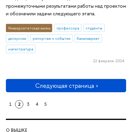
промежуточными результатами работы над проектом
и обозначили задачи следующего этапа.
Университетская жизнь
профессора
студенты
дискуссии
репортаж о событии
бакалавриат
магистратура
22 февраля 2024
Следующая страница
1
2
3
4
5
О ВЫШКЕ
ОБ