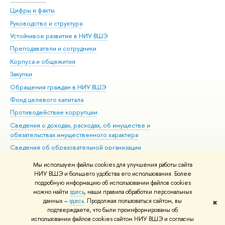
Цифры и факты
Ли
Руководство и структура
Дов
Устойчивое развитие в НИУ ВШЭ
Ол
Преподаватели и сотрудники
При
Корпуса и общежития
Вы
Закупки
При
Обращения граждан в НИУ ВШЭ
Ас
Фонд целевого капитала
До
Противодействие коррупции
Цен
Сведения о доходах, расходах, об имуществе и
Би
обязательствах имущественного характера
Об
Сведения об образовательной организации
Обр
Людям с ограниченными возможностями здоровья
Мы используем файлы cookies для улучшения работы сайта
Единая платежная страница
НИУ ВШЭ и большего удобства его использования. Более
подробную информацию об использовании файлов cookies
Работа в Вышке
можно найти
здесь
, наши правила обработки персональных
данных –
здесь
. Продолжая пользоваться сайтом, вы
✖
Редактору
подтверждаете, что были проинформированы об
© НИУ ВШЭ 1993–2026
Адреса и контакты
Условия использования
использовании файлов cookies сайтом НИУ ВШЭ и согласны