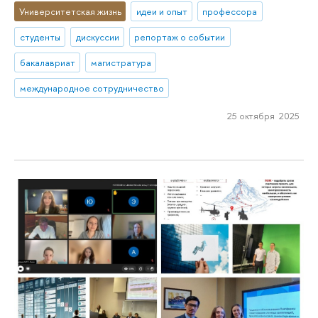
Университетская жизнь
идеи и опыт
профессора
студенты
дискуссии
репортаж о событии
бакалавриат
магистратура
международное сотрудничество
25 октября 2025