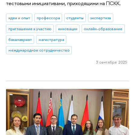
тестовыми инициативами, приходящими на ПСКК.
идеи и опыт
профессора
студенты
экспертиза
приглашение к участию
инновации
онлайн-образование
бакалавриат
магистратура
международное сотрудничество
3 сентября 2025