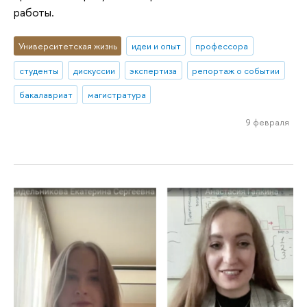
работы.
Университетская жизнь
идеи и опыт
профессора
студенты
дискуссии
экспертиза
репортаж о событии
бакалавриат
магистратура
9 февраля