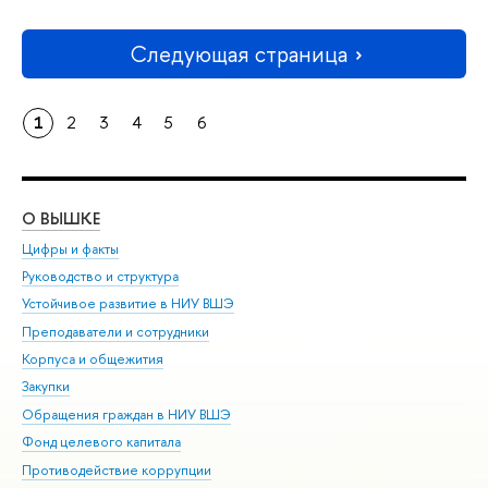
Следующая страница
1
2
3
4
5
6
О ВЫШКЕ
ОБ
Цифры и факты
Ли
Руководство и структура
Дов
Устойчивое развитие в НИУ ВШЭ
Ол
Преподаватели и сотрудники
При
Корпуса и общежития
Вы
Закупки
При
Обращения граждан в НИУ ВШЭ
Ас
Фонд целевого капитала
До
Противодействие коррупции
Цен