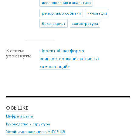
исследования и аналитика
репортаж о событии
инновации
бакалавриат
магистратура
Проект «Платформа
В статье
упомянуты
соинвестирования ключевых
компетенций»
О ВЫШКЕ
ОБ
Цифры и факты
Ли
Руководство и структура
Дов
Устойчивое развитие в НИУ ВШЭ
Ол