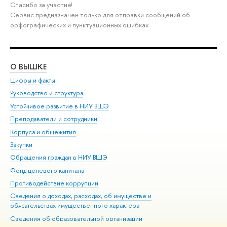
Спасибо за участие!
Сервис предназначен только для отправки сообщений об
орфографических и пунктуационных ошибках.
О ВЫШКЕ
ОБ
Цифры и факты
Ли
Руководство и структура
Дов
Устойчивое развитие в НИУ ВШЭ
Ол
Преподаватели и сотрудники
При
Корпуса и общежития
Вы
Закупки
При
Обращения граждан в НИУ ВШЭ
Ас
Фонд целевого капитала
До
Противодействие коррупции
Цен
Сведения о доходах, расходах, об имуществе и
Би
обязательствах имущественного характера
Об
Сведения об образовательной организации
Обр