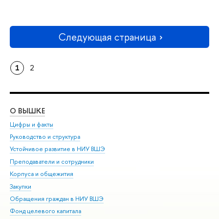
Следующая страница
1
2
О ВЫШКЕ
ОБ
Цифры и факты
Ли
Руководство и структура
Дов
Устойчивое развитие в НИУ ВШЭ
Ол
Преподаватели и сотрудники
При
Корпуса и общежития
Вы
Закупки
При
Обращения граждан в НИУ ВШЭ
Ас
Фонд целевого капитала
До