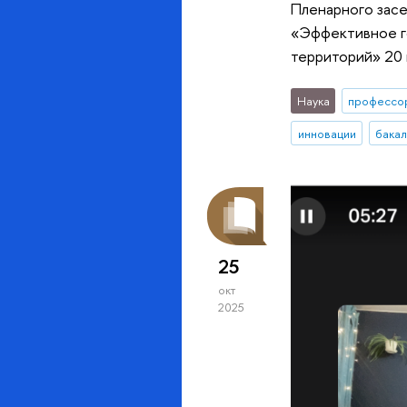
Пленарного засе
«Эффективное г
территорий» 20 
Наука
профессо
инновации
бака
25
окт
2025