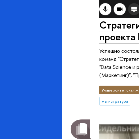
Стратеги
проекта
Успешно состоял
команд "Стратег
"Data Science и
(Маркетинг)", "
Университетская ж
магистратура