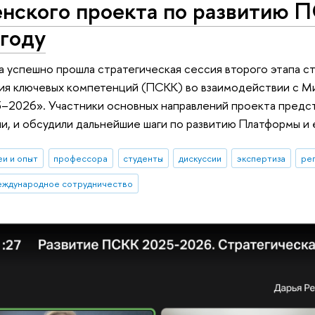
енского проекта по развитию 
 году
а успешно прошла стратегическая сессия второго этапа 
ия ключевых компетенций (ПСКК) во взаимодействии с Ми
5–2026». Участники основных направлений проекта предст
и, и обсудили дальнейшие шаги по развитию Платформы и 
еи и опыт
профессора
студенты
дискуссии
экспертиза
ре
еждународное сотрудничество