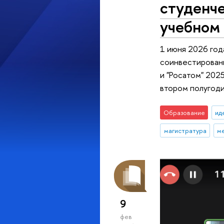
студенч
учебном
1 июня 2026 год
соинвестирован
и "Росатом" 202
втором полугоди
Образование
ид
магистратура
м
9
фев