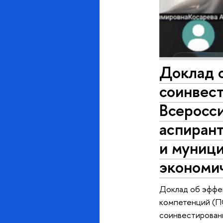
Доклад 
соинвест
Всеросси
аспиран
и муници
экономи
Доклад об эффе
компетенций (П
соинвестировани