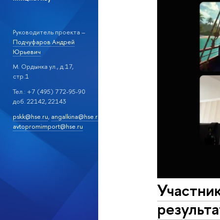
Руководитель проекта –
Подчуфаров Андрей
Юрьевич
М. Ордынка ул., д.17,
стр.1
Тел.: +7 (495) 772-95-90
доб. 22142, 22143
pskk@hse.ru
,
angalkina@hse.ru
,
avtopromimport@hse.ru
Участни
результа