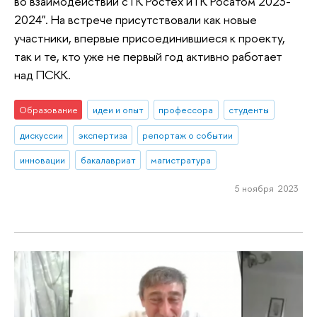
во взаимодействии с ГК Ростех и ГК Росатом 2023-
2024". На встрече присутствовали как новые
участники, впервые присоединившиеся к проекту,
так и те, кто уже не первый год активно работает
над ПСКК.
Образование
идеи и опыт
профессора
студенты
дискуссии
экспертиза
репортаж о событии
инновации
бакалавриат
магистратура
5 ноября 2023