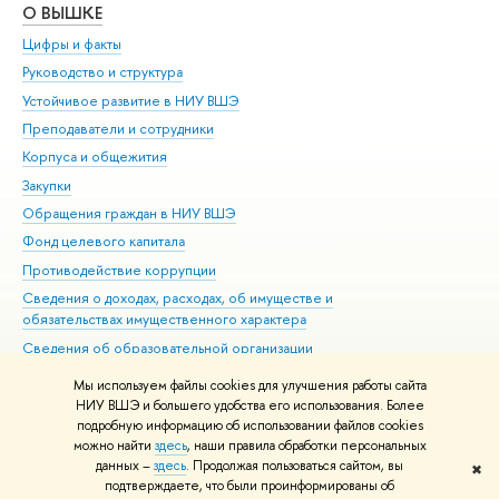
О ВЫШКЕ
ОБ
Цифры и факты
Ли
Руководство и структура
Дов
Устойчивое развитие в НИУ ВШЭ
Ол
Преподаватели и сотрудники
При
Корпуса и общежития
Вы
Закупки
При
Обращения граждан в НИУ ВШЭ
Ас
Фонд целевого капитала
До
Противодействие коррупции
Цен
Сведения о доходах, расходах, об имуществе и
Би
обязательствах имущественного характера
Об
Сведения об образовательной организации
Обр
Людям с ограниченными возможностями здоровья
Мы используем файлы cookies для улучшения работы сайта
Единая платежная страница
НИУ ВШЭ и большего удобства его использования. Более
подробную информацию об использовании файлов cookies
Работа в Вышке
можно найти
здесь
, наши правила обработки персональных
данных –
здесь
. Продолжая пользоваться сайтом, вы
✖
Редактору
подтверждаете, что были проинформированы об