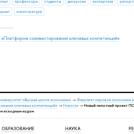
 опыт
профессора
студенты
дискуссии
экспертиза
репорт
вриат
магистратура
 «Платформа соинвестирования ключевых компетенций»
университет «Высшая школа экономики»
→
Факультет мировой экономики 
ования ключевых компетенций»
→
Новости
→
Новый пилотный проект ПС
ым исходным кодом
ОБРАЗОВАНИЕ
НАУКА
Р