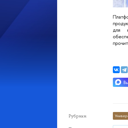
Платф
продук
для к
обесп
прочит
Рубрики
Универ