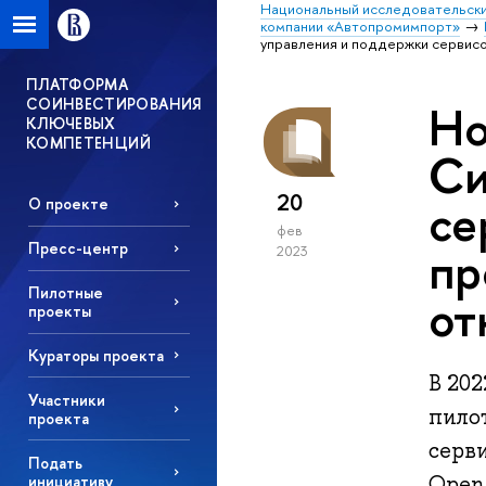
Национальный исследовательски
компании «Автопромимпорт»
управления и поддержки сервис
ПЛАТФОРМА
СОИНВЕСТИРОВАНИЯ
Но
КЛЮЧЕВЫХ
КОМПЕТЕНЦИЙ
Си
20
се
О проекте
фев
Пресс-центр
пр
2023
Пилотные
от
проекты
Кураторы проекта
В 20
Участники
пило
проекта
серв
Подать
Open-
инициативу