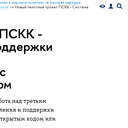
мики и мировой политики
Базовая кафедра
ости
Новый пилотный проект ПСКК - Система
 ПСКК -
поддержки
с
ом
бота над третьим
вления и поддержки
открытым кодом или