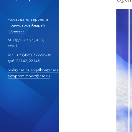
Руководитель проекта –
Подчуфаров Андрей
Юрьевич
М. Ордынка ул., д.17,
стр.1
Тел.: +7 (495) 772-95-90
доб. 22142, 22143
pskk@hse.ru
,
angalkina@hse.ru
,
avtopromimport@hse.ru