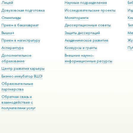
Лицей
Научные подразделения
Би
Довузовская подготовка
Исследовательские проекты
Из
Олимпиады
Мониторинги
Кн
Прием в бакалавриат
Диссертационные советы
Ти
Вышка+
Защиты диссертаций
Ме
Прием в магистратуру
Академическое развитие
Жу
Аспирантура
Конкурсы и гранты
Пу
Дополнительное
Внешние научно-
образование
информационные ресурсы
Центр развития карьеры
Бизнес-инкубатор ВШЭ
Образовательные
партнерства
Обратная связь и
взаимодействие с
получателями услуг