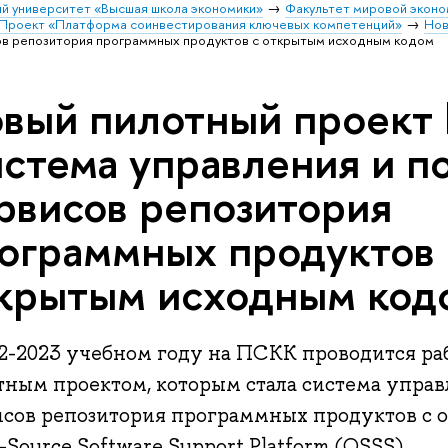
й университет «Высшая школа экономики»
Факультет мировой эконо
Проект «Платформа соинвестирования ключевых компетенций»
Нов
ов репозитория программных продуктов с открытым исходным кодом
вый пилотный проект
стема управления и 
рвисов репозитория
ограммных продуктов 
крытым исходным код
22-2023 учебном году на ПСКК проводится ра
тным проектом, которым стала система упра
исов репозитория программных продуктов с 
Source Software Support Platform (OSSS).