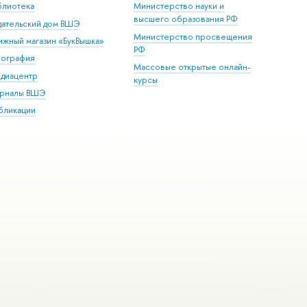
блиотека
Министерство науки и
высшего образования РФ
дательский дом ВШЭ
Министерство просвещения
ижный магазин «БукВышка»
РФ
пография
Массовые открытые онлайн-
диацентр
курсы
рналы ВШЭ
бликации