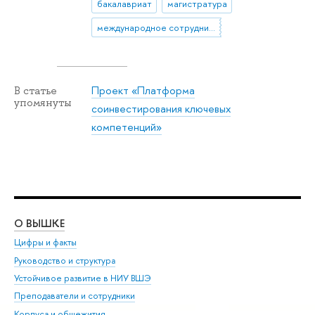
бакалавриат
магистратура
международное сотрудничество
Проект «Платформа
В статье
упомянуты
соинвестирования ключевых
компетенций»
О ВЫШКЕ
ОБ
Цифры и факты
Ли
Руководство и структура
Дов
Устойчивое развитие в НИУ ВШЭ
Ол
Преподаватели и сотрудники
При
Корпуса и общежития
Вы