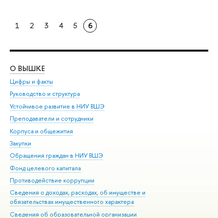
1
2
3
4
5
6
О ВЫШКЕ
ОБ
Цифры и факты
Ли
Руководство и структура
Дов
Устойчивое развитие в НИУ ВШЭ
Ол
Преподаватели и сотрудники
При
Корпуса и общежития
Вы
Закупки
При
Обращения граждан в НИУ ВШЭ
Ас
Фонд целевого капитала
До
Противодействие коррупции
Цен
Сведения о доходах, расходах, об имуществе и
Би
обязательствах имущественного характера
Об
Сведения об образовательной организации
Обр