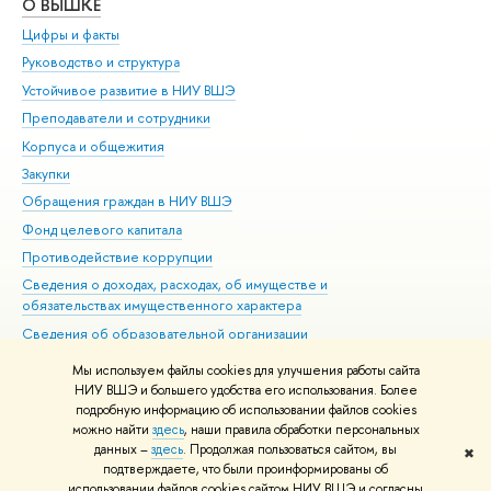
О ВЫШКЕ
ОБ
Цифры и факты
Ли
Руководство и структура
Дов
Устойчивое развитие в НИУ ВШЭ
Ол
Преподаватели и сотрудники
При
Корпуса и общежития
Вы
Закупки
При
Обращения граждан в НИУ ВШЭ
Ас
Фонд целевого капитала
До
Противодействие коррупции
Цен
Сведения о доходах, расходах, об имуществе и
Би
обязательствах имущественного характера
Об
Сведения об образовательной организации
Обр
Людям с ограниченными возможностями здоровья
Мы используем файлы cookies для улучшения работы сайта
Единая платежная страница
НИУ ВШЭ и большего удобства его использования. Более
подробную информацию об использовании файлов cookies
Работа в Вышке
можно найти
здесь
, наши правила обработки персональных
данных –
здесь
. Продолжая пользоваться сайтом, вы
✖
Редактору
подтверждаете, что были проинформированы об
© НИУ ВШЭ 1993–2026
Адреса и контакты
Условия использования
использовании файлов cookies сайтом НИУ ВШЭ и согласны