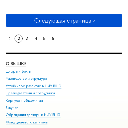
Следующая страница
1
2
3
4
5
6
О ВЫШКЕ
ОБ
Цифры и факты
Ли
Руководство и структура
Дов
Устойчивое развитие в НИУ ВШЭ
Ол
Преподаватели и сотрудники
При
Корпуса и общежития
Вы
Закупки
При
Обращения граждан в НИУ ВШЭ
Ас
Фонд целевого капитала
До