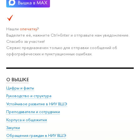
Нашли
опечатку
?
Выделите её, нажмите Ctrl+Enter и отправьте нам уведомление.
Спасибо за участие!
Сервис предназначен только для отправки сообщений об
орфографических и пунктуационных ошибках.
О ВЫШКЕ
ОБ
Цифры и факты
Ли
Руководство и структура
Дов
Устойчивое развитие в НИУ ВШЭ
Ол
Преподаватели и сотрудники
При
Корпуса и общежития
Вы
Закупки
При
Обращения граждан в НИУ ВШЭ
Ас