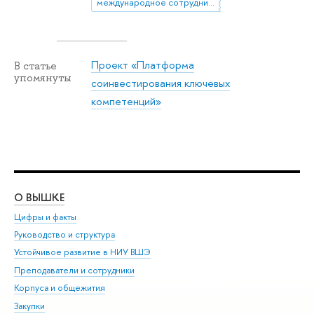
международное сотрудничество
Проект «Платформа
В статье
упомянуты
соинвестирования ключевых
компетенций»
О ВЫШКЕ
ОБ
Цифры и факты
Ли
Руководство и структура
Дов
Устойчивое развитие в НИУ ВШЭ
Ол
Преподаватели и сотрудники
При
Корпуса и общежития
Вы
Закупки
При