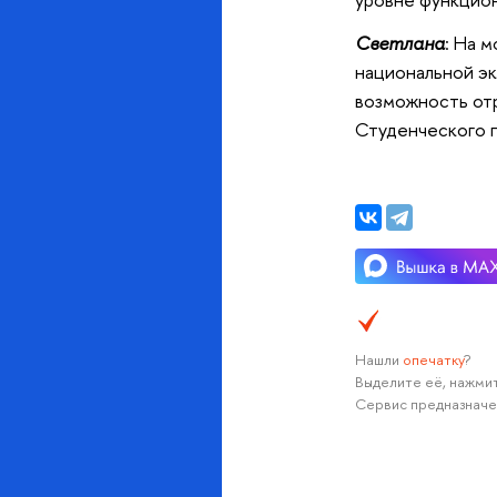
Светлана
: На 
национальной э
возможность отр
Студенческого п
Нашли
опечатку
?
Выделите её, нажмит
Сервис предназначе