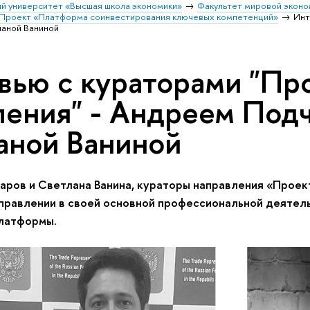
й университет «Высшая школа экономики»
Факультет мировой эконо
Проект «Платформа соинвестирования ключевых компетенций»
Инт
аной Ваниной
вью с кураторами "Пр
ления" - Андреем Под
аной Ваниной
ров и Светлана Ванина, кураторы направления «Проек
управлении в своей основной профессиональной деятель
платформы.