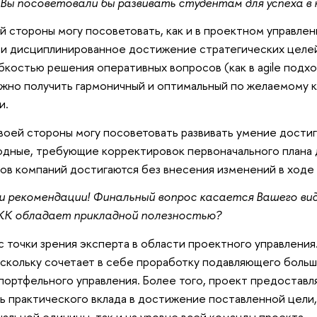
 Вы посоветовали бы развивать студентам для успеха в 
ей стороны могу посоветовать, как и в проектном управлен
и дисциплинированное достижение стратегических целей 
ибкостью решения оперативных вопросов (как в agile подхо
жно получить гармоничный и оптимальный по желаемому кр
ии.
своей стороны могу посоветовать развивать умение достиг
дные, требующие корректировок первоначального плана 
ов компаний достигаются без внесения изменений в ходе 
и рекомендации! Финальный вопрос касается Вашего ви
КК обладает прикладной полезностью?
 с точки зрения эксперта в области проектного управлени
скольку сочетает в себе проработку подавляющего больш
портфельного управления. Более того, проект предостав
ь практического вклада в достижение поставленной цели,
альной единицы, так и на уровне всей команды проекта.