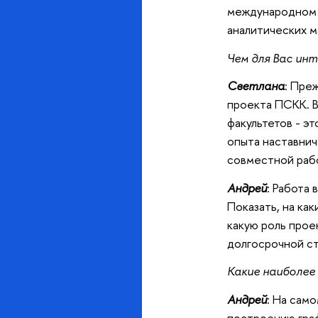
международном 
аналитических м
Чем для Вас ин
Светлана
: Пре
проекта ПСКК. В
факультетов - э
опыта наставнич
совместной рабо
Андрей
: Работа
Показать, на ка
какую роль прое
долгосрочной с
Какие наиболее
Андрей
: На сам
построению граф