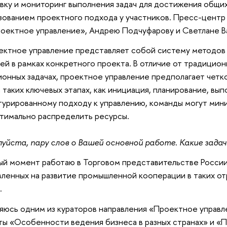
вку и мониторинг выполнения задач для достижения общих
зованием проектного подхода у участников. Пресс-центр
роектное управление», Андрею Подчуфарову и Светлане В
оектное управление представляет собой систему методов
й в рамках конкретного проекта. В отличие от традицион
онных задачах, проектное управление предполагает четко
 таких ключевых этапах, как инициация, планирование, вы
турированному подходу к управлению, команды могут мин
птимально распределить ресурсы.
уйста, пару слов о Вашей основной работе. Какие зада
ный момент работаю в Торговом представительстве России 
вленных на развитие промышленной кооперации в таких отр
.
вляюсь одним из кураторов направления «Проектное управ
ы «Особенности ведения бизнеса в разных странах» и «