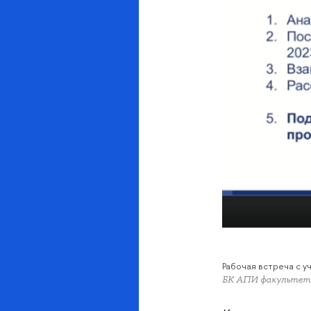
Рабочая встреча с у
БК АПИ факульте