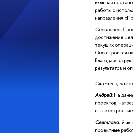
включая постано
работы с исполь
направления «П
Справочно
: Пр
достижение целе
текущих операци
Оно строится на
Благодаря струк
результатов и о
Скажите, пожал
Андрей
: На дан
проектов, напра
станкостроение
Светлана
: Я я
проектные работ