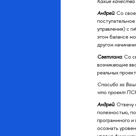
Какие качества
Андрей
: Со сво
поступательное 
управления) с г
этом балансе мо
другом начинан
Светлана
: Со 
возникающие вво
реальных проект
Спасибо за Ваш
что проект ПС
Андрей
: Отвечу
полезностью, по
программного и 
осознать уровен
уровне функцион