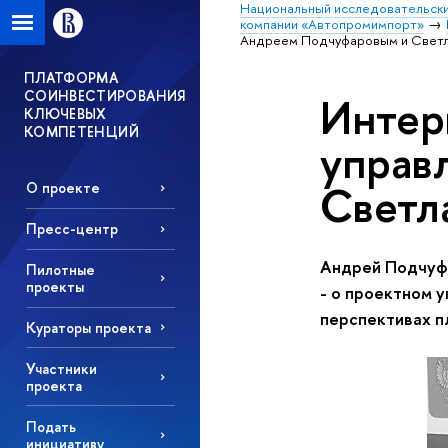
Национальный исследовательски
компании «Автопромимпорт»
Андреем Подчуфаровым и Светл
ПЛАТФОРМА
СОИНВЕСТИРОВАНИЯ
Интер
КЛЮЧЕВЫХ
КОМПЕТЕНЦИЙ
управ
Светл
О проекте
Пресс-центр
Андрей Подчуфа
Пилотные
проекты
- о проектном 
перспективах 
Кураторы проекта
Участники
проекта
Подать
инициативу