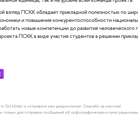
мой взгляд ПСКК обладает прикладной полезностью по широ
кономики и повышения конкурентоспособности националь
аботать новые компетенции до развития человеческого по
роекта ПСКК в виде участия студентов в решении прикла
е Ctrl+Enter и отправьте нам уведомление. Спасибо за участие!
н только для отправки сообщений об орфографических и пунктуационных