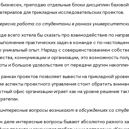
бизнесе», преподаю отдельные блоки дисциплин базовой
атериалов для прикладных исследовательских проектов.
тересна работа со студентами в рамках университетск
жде всего хотела бы сказать про взаимодействие по нап
ыполнение практических задач в команде с по-настоящем
то уникальный опыт. Наряду с совершенствованием собст
ества, коммуникации и организации, это возможность пол
ты и большое удовольствие от передачи другим накоплен
 в рамках проектов позволяет вывести на прикладной уров
кие аспекты проектного управления стоит обратить внима
ктный офис организации играет как на уровне решения такт
тратегии.
 интересные вопросы возникают в обсуждениях со студ
ом деле интересные вопросы бывают абсолютно разного ха
ика проекта и заканчивая глобальными вопросами: «Как же