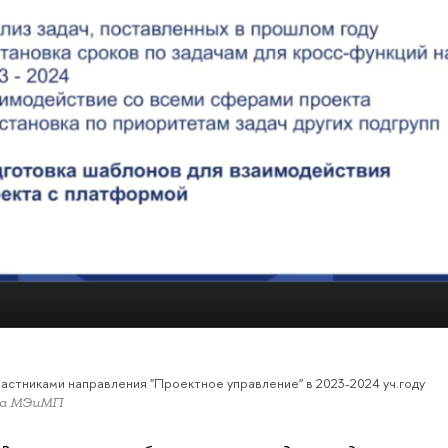
частниками направления "Проектное управление" в 2023-2024 уч.году
та МЭиМП