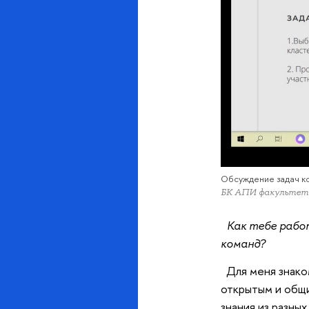
Обсуждение задач к
БК АПИ факульте
Как тебе работ
команд?
Для меня знаком
открытым и общи
знания из разных