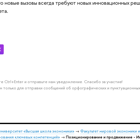
что новые вызовы всегда требуют новых инновационных ре
ета.
е Ctrl+Enter и отправьте нам уведомление. Спасибо за участие!
н только для отправки сообщений об орфографических и пунктуационных
университет «Высшая школа экономики»
→
Факультет мировой экономики 
ования ключевых компетенций»
→
Позиционирование и продвижение - И