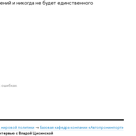
шений и никогда не будет единственного
 ошибках.
и мировой политики
→
Базовая кафедра компании «Автопромимпорт»
нтервью с Владой Цисинской