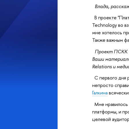
Влада, расскаж
В проекте "Плат
Technology во в
мне хотелось пр
Также важным фа
Проект ПСКК тр
Ваши материалы
Relations и мед
С первого дня р
непросто справи
Галкина
всячески 
Мне нравилось т
платформы, и пр
целевой аудитор