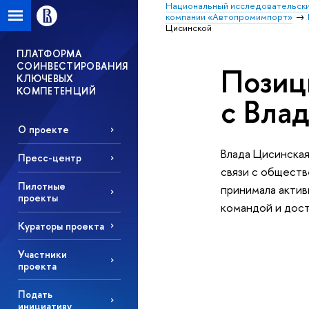
Национальный исследовательски
компании «Автопромимпорт»
Цисинской
ПЛАТФОРМА
СОИНВЕСТИРОВАНИЯ
Позиц
КЛЮЧЕВЫХ
КОМПЕТЕНЦИЙ
с Вла
О проекте
Влада Цисинская
Пресс-центр
связи с общест
Пилотные
принимала актив
проекты
командой и дост
Кураторы проекта
Участники
проекта
Подать
инициативу