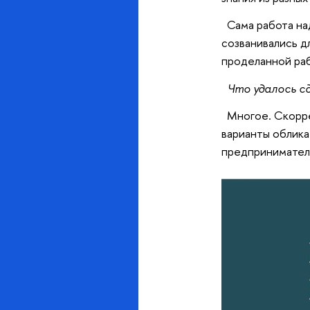
Сама работа над
созванивались д
проделанной раб
Что удалось сд
Многое. Скоррек
варианты облика
предпринимателе