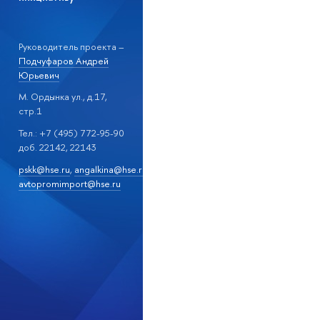
Руководитель проекта –
Подчуфаров Андрей
Юрьевич
М. Ордынка ул., д.17,
стр.1
Тел.: +7 (495) 772-95-90
доб. 22142, 22143
pskk@hse.ru
,
angalkina@hse.ru
,
avtopromimport@hse.ru