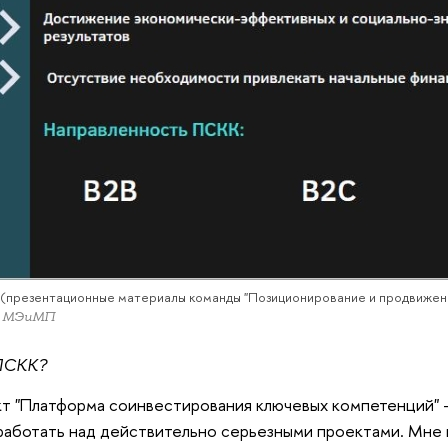
презентационные материалы команды "Позиционирование и продвижени
т МЭиМП
 ПСКК?
т "Платформа соинвестирования ключевых компетенций" -
работать над действительно серьезными проектами. Мне 