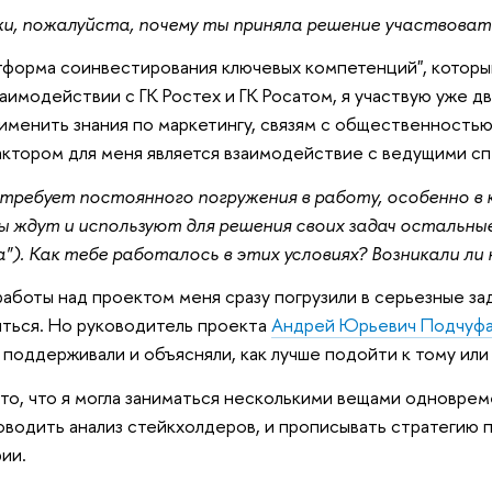
и, пожалуйста, почему ты приняла решение участвоват
форма соинвестирования ключевых компетенций", которы
заимодействии с ГК Ростех и ГК Росатом, я участвую уже д
именить знания по маркетингу, связям с общественность
ктором для меня является взаимодействие с ведущими с
ебует постоянного погружения в работу, особенно в к
 ждут и используют для решения своих задач остальные 
иа"). Как тебе работалось в этих условиях? Возникали л
аботы над проектом меня сразу погрузили в серьезные зад
ться. Но руководитель проекта
Андрей Юрьевич Подчуф
поддерживали и объясняли, как лучше подойти к тому или
о, что я могла заниматься несколькими вещами одноврем
оводить анализ стейкхолдеров, и прописывать стратегию
ии.