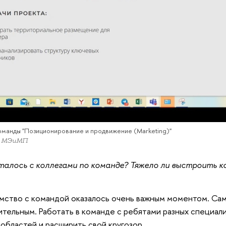
оманды "Позиционирование и продвижение (Marketing)"
т МЭиМП
алось с коллегами по команде? Тяжело ли выстроить к
ство с командой оказалось очень важным моментом. Самое
тельным. Работать в команде с ребятами разных специали
 областей и расширить свой кругозор.